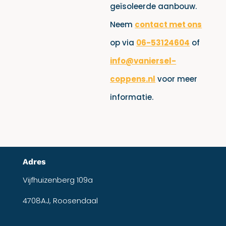
geïsoleerde aanbouw.
Neem
contact met ons
op via
06-53124604
of
info@vaniersel-
coppens.nl
voor meer
informatie.
Adres
Vijfhuizenberg 109a
4708AJ, Roosendaal