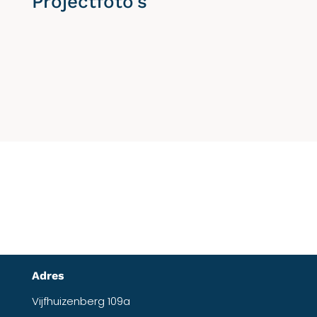
Projectfoto’s
Adres
Vijfhuizenberg 109a